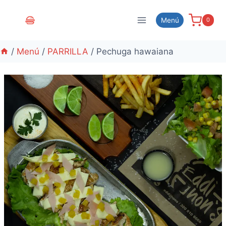
Menú
0
/
Menú
/
PARRILLA
/
Pechuga hawaiana