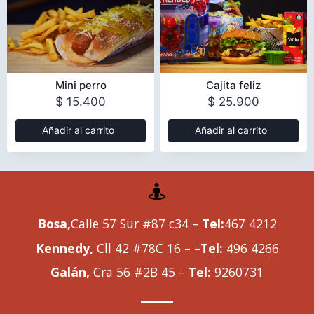
Mini perro
Cajita feliz
$
15.400
$
25.900
Añadir al carrito
Añadir al carrito
Bosa,
Calle 57 Sur #87 c34 –
Tel:
467 4212
Kennedy,
Cll 42 #78C 16 – –
Tel:
496 4266
Galán,
Cra 56 #2B 45 –
Tel:
9260731